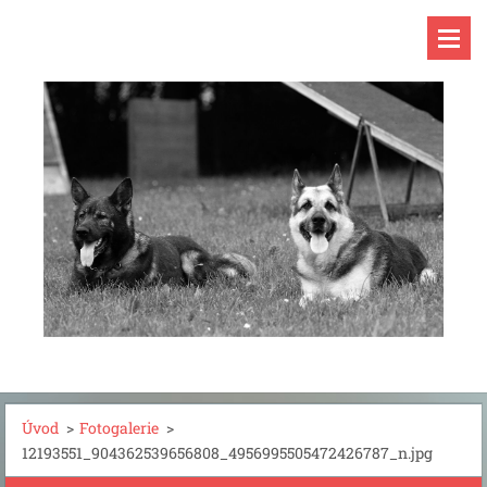
Úvod
>
Fotogalerie
>
12193551_904362539656808_4956995505472426787_n.jpg