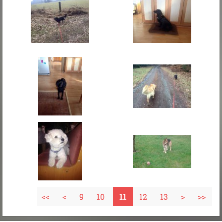
<<
<
9
10
11
12
13
>
>>