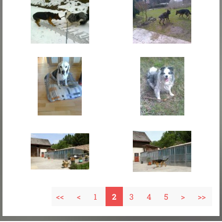
<<
<
1
2
3
4
5
>
>>