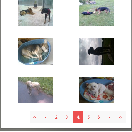
<<
<
2
3
4
5
6
>
>>